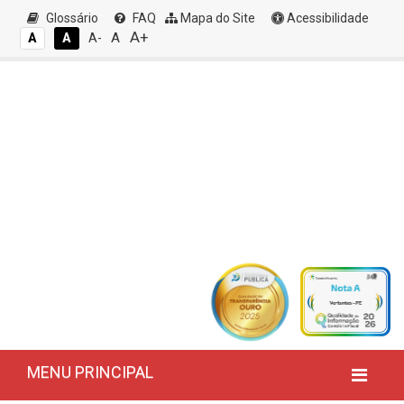
Glossário
FAQ
Mapa do Site
Acessibilidade
A+
A
A
A
A-
MENU PRINCIPAL