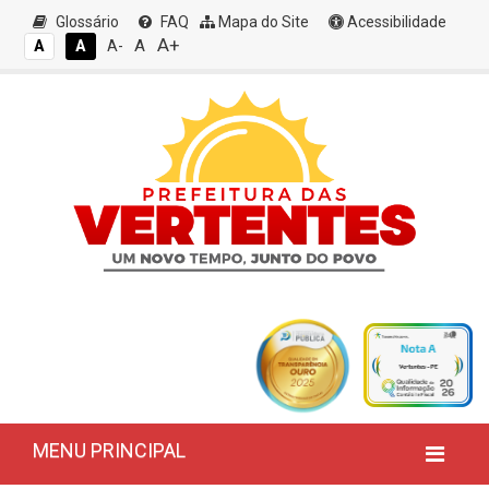
Glossário
FAQ
Mapa do Site
Acessibilidade
A+
A
A
A
A-
MENU PRINCIPAL