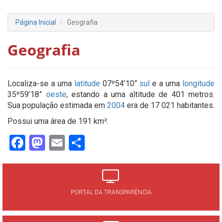
Página Inicial
Geografia
Geografia
Localiza-se a uma
latitude
07º54’10”
sul
e a uma
longitude
35º59’18”
oeste
, estando a uma altitude de 401 metros.
Sua população estimada em
2004
era de 17 021 habitantes.
Possui uma área de 191 km².
Facebook
Mastodon
Email
Share
PORTAL DA TRANSPARÊNCIA