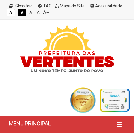
Glossário
FAQ
Mapa do Site
Acessibilidade
A+
A
A
A
A-
MENU PRINCIPAL