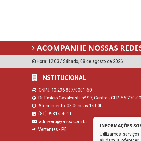
ACOMPANHE NOSSAS REDES
Hora:
12:03
/
Sábado
,
08 de agosto de 2026
INSTITUCIONAL
CNPJ: 10.296.887/0001-60
Dr. Emídio Cavalcanti, nº 97, Centro - CEP: 55.770-0
Atendimento: 08:00hs às 14:00hs
(81) 99814-4011
admvert@yahoo.com.br
INFORMAÇÕES SOB
Vertentes - PE
Utilizamos serviço
ajudam a oferecer 