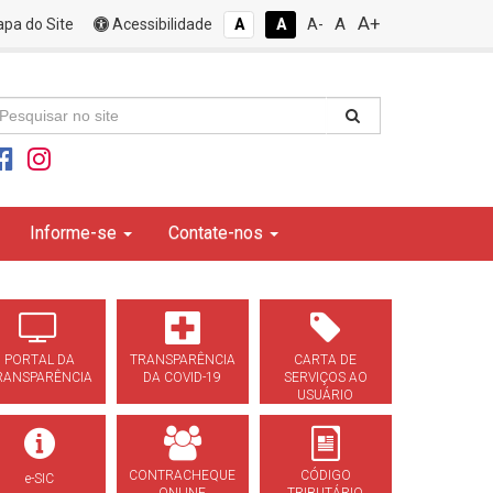
A+
A
pa do Site
Acessibilidade
A
A
A-
Informe-se
Contate-nos
PORTAL DA
TRANSPARÊNCIA
CARTA DE
RANSPARÊNCIA
DA COVID-19
SERVIÇOS AO
USUÁRIO
CONTRACHEQUE
CÓDIGO
e-SIC