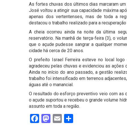
As fortes chuvas dos últimos dias marcaram um 
José voltou a atingir sua capacidade máxima ap
apenas dos vertentenses, mas de toda a regiã
destacou o trabalho realizado para a recuperação
A cheia ocorreu ainda na noite da última segu
reservatório. Na manhã de terça-feira (3), o vo
que o açude pudesse sangrar a qualquer momen
cidade há cerca de 20 anos.
O prefeito Israel Ferreira esteve no local log
agradeceu pelas chuvas e evidenciou as ações d
Ainda no início do ano passado, a gestão realiz
trabalho foi intensificado em terrenos adjacente
águas até o manancial.
O resultado do esforço preventivo veio com as 
o açude suportou e recebeu o grande volume hídri
assunto em toda a região.
Facebook
Mastodon
Email
Share