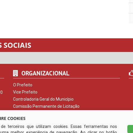
 SOCIAIS
ORGANIZACIONAL
O Prefeito
Vice Prefeito
00
Controladoria Geral do Município
Comissão Permanente de Licitação
Procuradoria do Município
RE COOKIES
Serviço de Informação ao Cidadão
s de terceiros que utilizam cookies. Essas ferramentas nos
Ouvidoria Municipal
uma melhor experiência de navegação. Ao clicar no botão