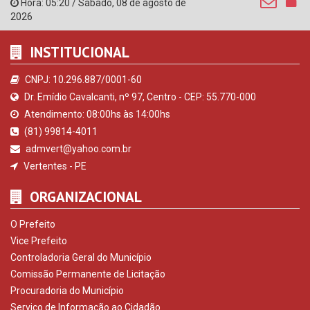
Hora:
05:20
/
Sábado
,
08 de agosto de
2026
INSTITUCIONAL
CNPJ: 10.296.887/0001-60
Dr. Emídio Cavalcanti, nº 97, Centro - CEP: 55.770-000
Atendimento: 08:00hs às 14:00hs
(81) 99814-4011
admvert@yahoo.com.br
Vertentes - PE
ORGANIZACIONAL
O Prefeito
Vice Prefeito
Controladoria Geral do Município
Comissão Permanente de Licitação
Procuradoria do Município
Serviço de Informação ao Cidadão