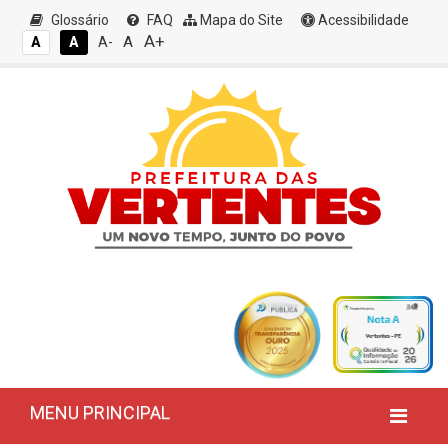
Glossário
FAQ
Mapa do Site
Acessibilidade
A+
A
A
A
A-
MENU PRINCIPAL