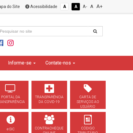
A+
A
pa do Site
Acessibilidade
A
A
A-
Informe-se
Contate-nos
PORTAL DA
TRANSPARÊNCIA
CARTA DE
RANSPARÊNCIA
DA COVID-19
SERVIÇOS AO
USUÁRIO
CONTRACHEQUE
CÓDIGO
e-SIC