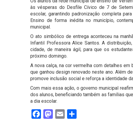
Os alunos da rede municipal de ensino de Verten
às vésperas do Desfile Cívico de 7 de Setem
escolar, garantindo padronização completa para
Ensino de forma inédita no município, contem
municipal.
O ato simbólico de entrega aconteceu na manhã 
Infantil Professora Alice Santos. A distribuiçã
cidade, de maneira ágil, para que os estudant
próximo domingo.
A nova calça, na cor vermelha com detalhes em 
que ganhou design renovado neste ano. Além de 
promove inclusão social e reforça a identidade da
Com mais essa ação, o governo municipal reaf
dos alunos, beneficiando também as famílias que
a dia escolar.
Facebook
Mastodon
Email
Share