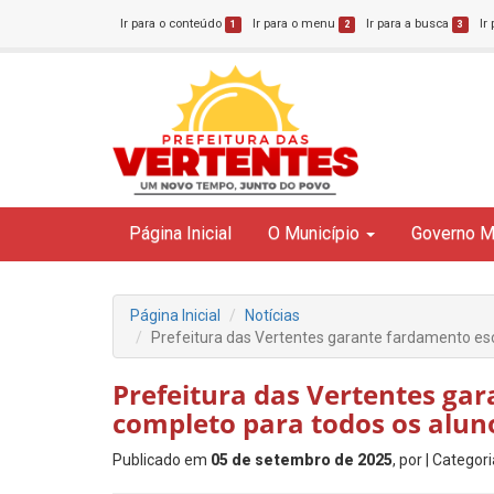
Ir para o conteúdo
Ir para o menu
Ir para a busca
Ir
1
2
3
Página Inicial
O Município
Governo M
Página Inicial
Notícias
Prefeitura das Vertentes garante fardamento esc
Prefeitura das Vertentes ga
completo para todos os alun
Publicado em
05 de setembro de 2025
, por
| Categori