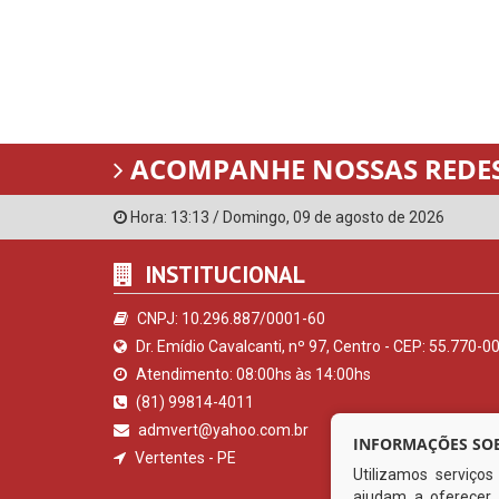
ACOMPANHE NOSSAS REDES
Hora:
13:13
/
Domingo
,
09 de agosto de 2026
INSTITUCIONAL
CNPJ: 10.296.887/0001-60
Dr. Emídio Cavalcanti, nº 97, Centro - CEP: 55.770-0
Atendimento: 08:00hs às 14:00hs
(81) 99814-4011
admvert@yahoo.com.br
INFORMAÇÕES SOB
Vertentes - PE
Utilizamos serviço
ajudam a oferecer 