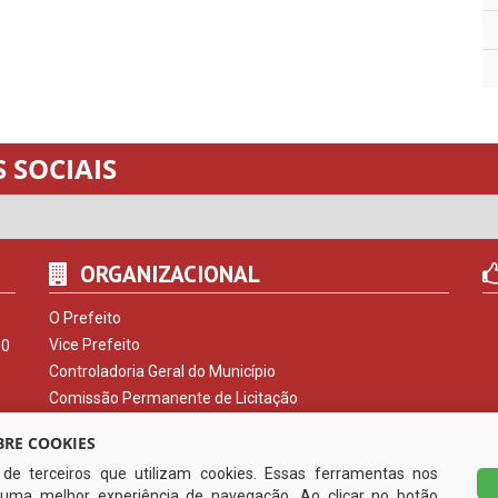
 SOCIAIS
ORGANIZACIONAL
O Prefeito
Vice Prefeito
00
Controladoria Geral do Município
Comissão Permanente de Licitação
Procuradoria do Município
RE COOKIES
Serviço de Informação ao Cidadão
s de terceiros que utilizam cookies. Essas ferramentas nos
Ouvidoria Municipal
uma melhor experiência de navegação. Ao clicar no botão