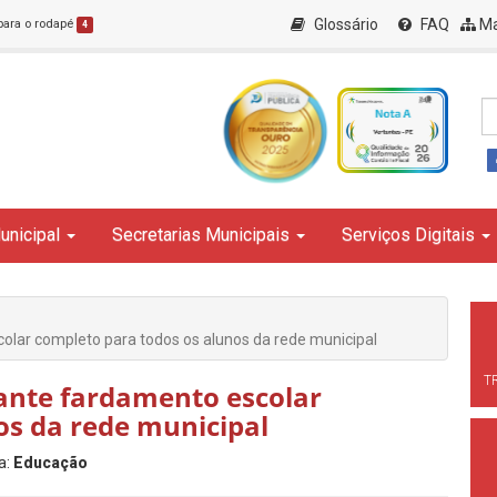
Glossário
FAQ
Ma
 para o rodapé
4
unicipal
Secretarias Municipais
Serviços Digitais
olar completo para todos os alunos da rede municipal
T
rante fardamento escolar
os da rede municipal
a:
Educação