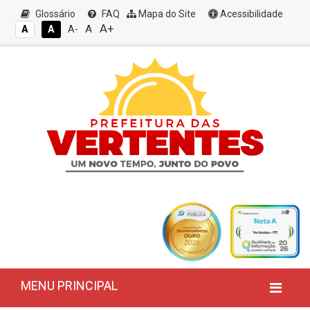
Glossário
FAQ
Mapa do Site
Acessibilidade
A+
A
A
A
A-
MENU PRINCIPAL