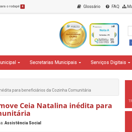
Glossário
FAQ
Ma
 para o rodapé
4
unicipal
Secretarias Municipais
Serviços Digitais
nédita para beneficiários da Cozinha Comunitária
T
move Ceia Natalina inédita para
munitária
ia:
Assistência Social