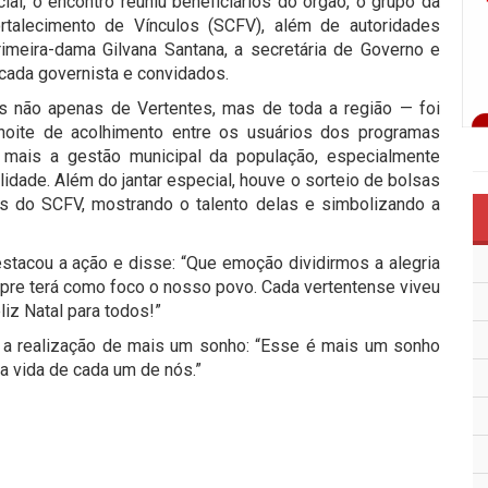
, o encontro reuniu beneficiários do órgão, o grupo da
rtalecimento de Vínculos (SCFV), além de autoridades
primeira-dama Gilvana Santana, a secretária de Governo e
cada governista e convidados.
 não apenas de Vertentes, mas de toda a região — foi
 noite de acolhimento entre os usuários dos programas
da mais a gestão municipal da população, especialmente
lidade. Além do jantar especial, houve o sorteio de bolsas
as do SCFV, mostrando o talento delas e simbolizando a
destacou a ação e disse: “Que emoção dividirmos a alegria
pre terá como foco o nosso povo. Cada vertentense viveu
liz Natal para todos!”
 a realização de mais um sonho: “Esse é mais um sonho
a vida de cada um de nós.”