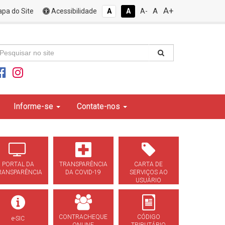
A+
A
pa do Site
Acessibilidade
A
A
A-
Informe-se
Contate-nos
PORTAL DA
TRANSPARÊNCIA
CARTA DE
RANSPARÊNCIA
DA COVID-19
SERVIÇOS AO
USUÁRIO
CONTRACHEQUE
CÓDIGO
e-SIC