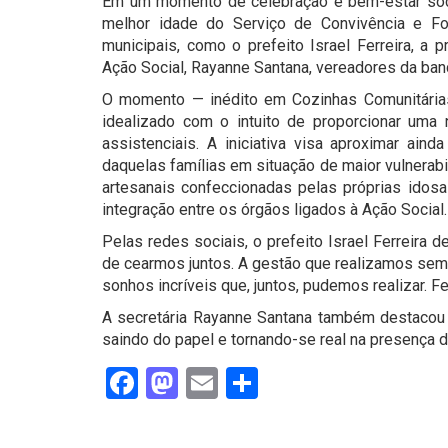
Em um momento de celebração e bem-estar social
melhor idade do Serviço de Convivência e Fo
municipais, como o prefeito Israel Ferreira, a 
Ação Social, Rayanne Santana, vereadores da ban
O momento — inédito em Cozinhas Comunitárias
idealizado com o intuito de proporcionar uma
assistenciais. A iniciativa visa aproximar ain
daquelas famílias em situação de maior vulnerabi
artesanais confeccionadas pelas próprias idos
integração entre os órgãos ligados à Ação Social.
Pelas redes sociais, o prefeito Israel Ferreira 
de cearmos juntos. A gestão que realizamos sem
sonhos incríveis que, juntos, pudemos realizar. Fe
A secretária Rayanne Santana também destacou
saindo do papel e tornando-se real na presença d
Facebook
Mastodon
Email
Share