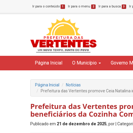
Ir para o conteúdo
Ir para o menu
Ir para a busca
Ir
1
2
3
Página Inicial
O Município
Governo M
Página Inicial
Notícias
Prefeitura das Vertentes promove Ceia Natalina i
Prefeitura das Vertentes pro
beneficiários da Cozinha Co
Publicado em
21 de dezembro de 2025
, por
| Categor