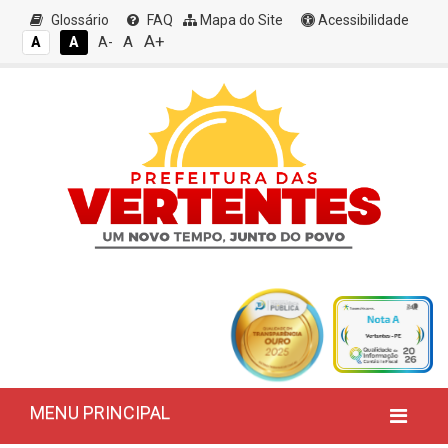
Glossário
FAQ
Mapa do Site
Acessibilidade
A+
A
A
A
A-
MENU PRINCIPAL