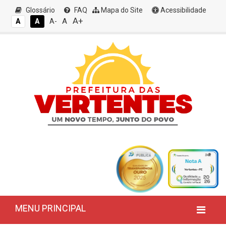
Glossário
FAQ
Mapa do Site
Acessibilidade
A+
A
A
A
A-
MENU PRINCIPAL