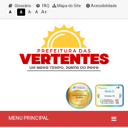
Glossário
FAQ
Mapa do Site
Acessibilidade
A+
A
A
A
A-
MENU PRINCIPAL