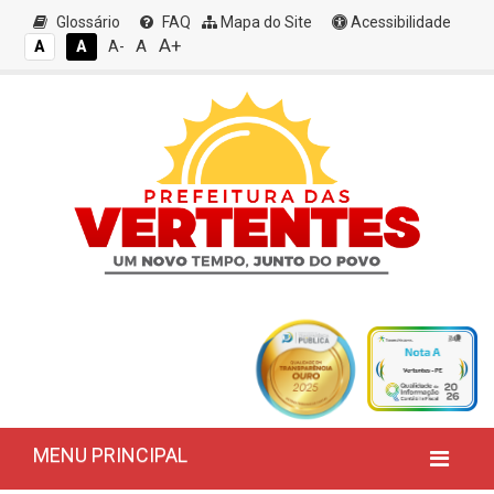
Glossário
FAQ
Mapa do Site
Acessibilidade
A+
A
A
A
A-
MENU PRINCIPAL