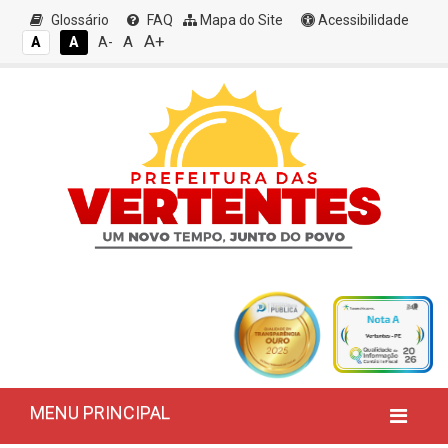
Glossário
FAQ
Mapa do Site
Acessibilidade
A+
A
A
A
A-
MENU PRINCIPAL