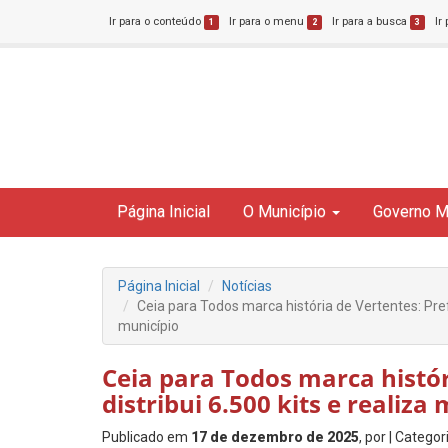
Ir para o conteúdo
Ir para o menu
Ir para a busca
Ir
1
2
3
Página Inicial
O Município
Governo M
Página Inicial
Notícias
Ceia para Todos marca história de Vertentes: Prefe
município
Ceia para Todos marca histór
distribui 6.500 kits e realiz
Publicado em
17 de dezembro de 2025
, por
| Categor