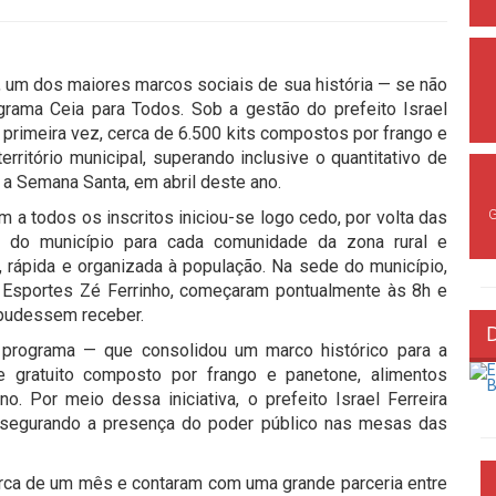
), um dos maiores marcos sociais de sua história — se não
rama Ceia para Todos. Sob a gestão do prefeito Israel
la primeira vez, cerca de 6.500 kits compostos por frango e
rritório municipal, superando inclusive o quantitativo de
 a Semana Santa, em abril deste ano.
m a todos os inscritos iniciou-se logo cedo, por volta das
e do município para cada comunidade da zona rural e
a, rápida e organizada à população. Na sede do município,
e Esportes Zé Ferrinho, começaram pontualmente às 8h e
 pudessem receber.
 programa — que consolidou um marco histórico para a
e gratuito composto por frango e panetone, alimentos
. Por meio dessa iniciativa, o prefeito Israel Ferreira
ssegurando a presença do poder público nas mesas das
erca de um mês e contaram com uma grande parceria entre