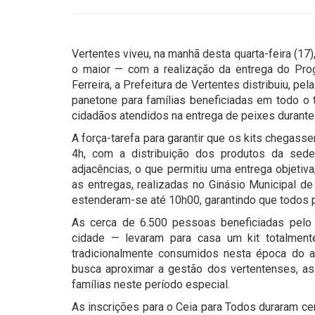
Vertentes viveu, na manhã desta quarta-feira (17
o maior — com a realização da entrega do Prog
Ferreira, a Prefeitura de Vertentes distribuiu, pe
panetone para famílias beneficiadas em todo o te
cidadãos atendidos na entrega de peixes durante
A força-tarefa para garantir que os kits chegasse
4h, com a distribuição dos produtos da sed
adjacências, o que permitiu uma entrega objetiv
as entregas, realizadas no Ginásio Municipal d
estenderam-se até 10h00, garantindo que todos
As cerca de 6.500 pessoas beneficiadas pelo
cidade — levaram para casa um kit totalment
tradicionalmente consumidos nesta época do ano
busca aproximar a gestão dos vertentenses, a
famílias neste período especial.
As inscrições para o Ceia para Todos duraram c