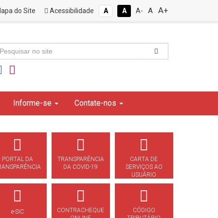
A+
A
apa do Site
Acessibilidade
A
A
A-
Informe-se
Contate-nos
PORTAL DA
TRANSPARÊNCIA
CARTA DE
RANSPARÊNCIA
DA COVID-19
SERVIÇOS AO
USUÁRIO
CONTRACHEQUE
CÓDIGO
e-SIC