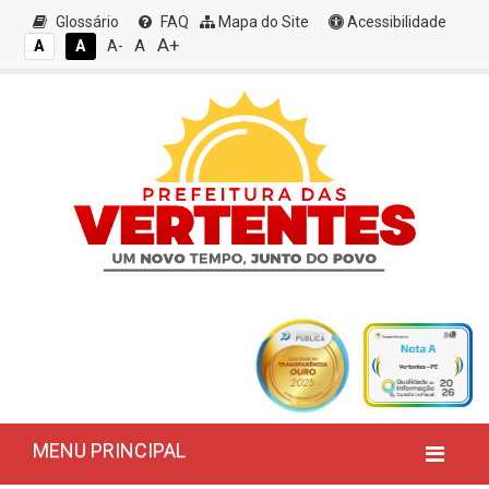
Glossário
FAQ
Mapa do Site
Acessibilidade
A+
A
A
A
A-
MENU PRINCIPAL