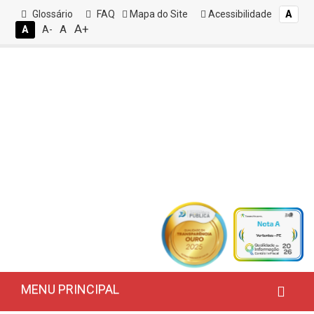
Glossário
FAQ
Mapa do Site
Acessibilidade
A
A+
A
A
A-
MENU PRINCIPAL