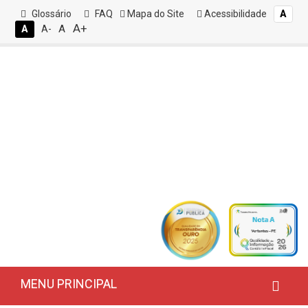
Glossário
FAQ
Mapa do Site
Acessibilidade
A
A+
A
A
A-
MENU PRINCIPAL