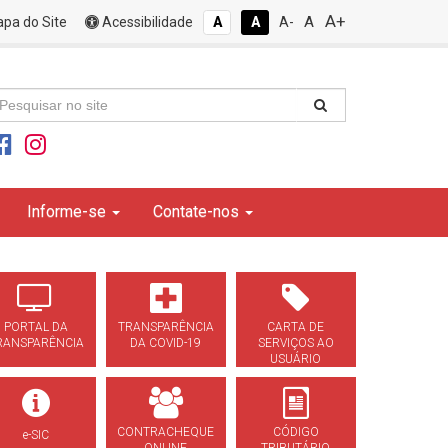
A+
A
pa do Site
Acessibilidade
A
A
A-
Informe-se
Contate-nos
PORTAL DA
TRANSPARÊNCIA
CARTA DE
RANSPARÊNCIA
DA COVID-19
SERVIÇOS AO
USUÁRIO
CONTRACHEQUE
CÓDIGO
e-SIC