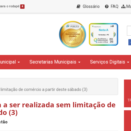
Glossário
FAQ
Ma
 para o rodapé
4
unicipal
Secretarias Municipais
Serviços Digitais
m limitação de comércio a partir deste sábado (3)
T
a a ser realizada sem limitação de
do (3)
stão