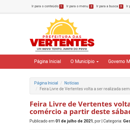
Ir para o conteúdo
Ir para o menu
Ir para a busca
Ir
1
2
3
Página Inicial
O Município
Governo M
Página Inicial
Notícias
Feira Livre de Vertentes volta a ser realizada se
Feira Livre de Vertentes volt
comércio a partir deste sába
Publicado em
01 de julho de 2021
, por
| Categoria:
Ge