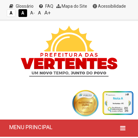
Glossário
FAQ
Mapa do Site
Acessibilidade
A+
A
A
A
A-
MENU PRINCIPAL