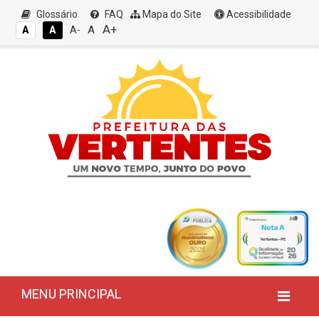
Glossário
FAQ
Mapa do Site
Acessibilidade
A+
A
A
A
A-
MENU PRINCIPAL