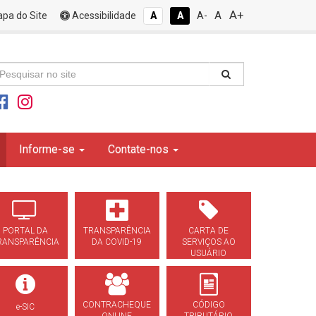
A+
A
pa do Site
Acessibilidade
A
A
A-
Informe-se
Contate-nos
PORTAL DA
TRANSPARÊNCIA
CARTA DE
RANSPARÊNCIA
DA COVID-19
SERVIÇOS AO
USUÁRIO
CONTRACHEQUE
CÓDIGO
e-SIC