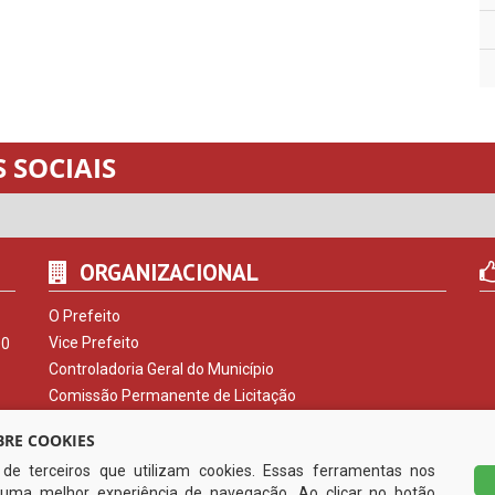
 SOCIAIS
ORGANIZACIONAL
O Prefeito
Vice Prefeito
00
Controladoria Geral do Município
Comissão Permanente de Licitação
Procuradoria do Município
RE COOKIES
Serviço de Informação ao Cidadão
s de terceiros que utilizam cookies. Essas ferramentas nos
Ouvidoria Municipal
uma melhor experiência de navegação. Ao clicar no botão