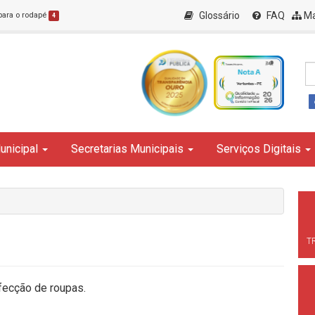
Glossário
FAQ
Ma
 para o rodapé
4
unicipal
Secretarias Municipais
Serviços Digitais
T
fecção de roupas.