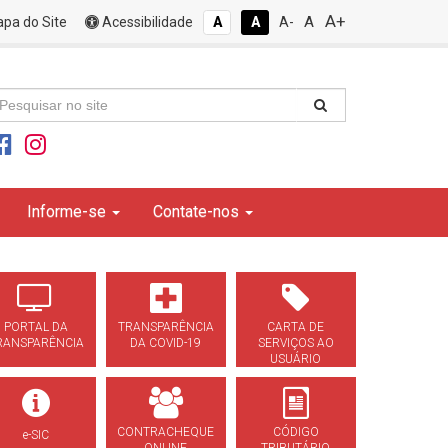
A+
A
pa do Site
Acessibilidade
A
A
A-
Informe-se
Contate-nos
PORTAL DA
TRANSPARÊNCIA
CARTA DE
RANSPARÊNCIA
DA COVID-19
SERVIÇOS AO
USUÁRIO
CONTRACHEQUE
CÓDIGO
e-SIC