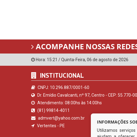
ACOMPANHE NOSSAS REDES
Hora:
15:21
/
Quinta-Feira
,
06 de agosto de 2026
INSTITUCIONAL
CNPJ: 10.296.887/0001-60
Dr. Emídio Cavalcanti, nº 97, Centro - CEP: 55.770-0
Atendimento: 08:00hs às 14:00hs
(81) 99814-4011
admvert@yahoo.com.br
INFORMAÇÕES SOB
Vertentes - PE
Utilizamos serviço
ajudam a oferecer 