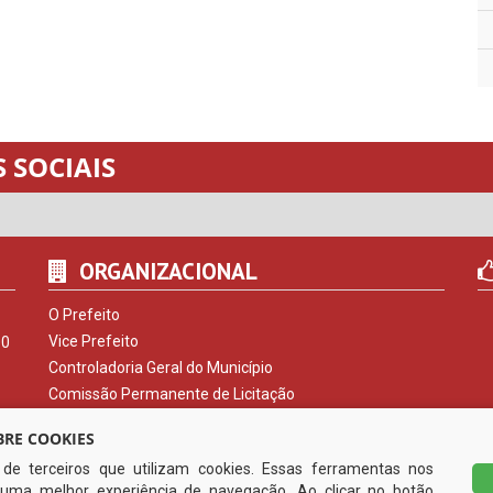
 SOCIAIS
ORGANIZACIONAL
O Prefeito
Vice Prefeito
00
Controladoria Geral do Município
Comissão Permanente de Licitação
Procuradoria do Município
RE COOKIES
Serviço de Informação ao Cidadão
s de terceiros que utilizam cookies. Essas ferramentas nos
Ouvidoria Municipal
uma melhor experiência de navegação. Ao clicar no botão