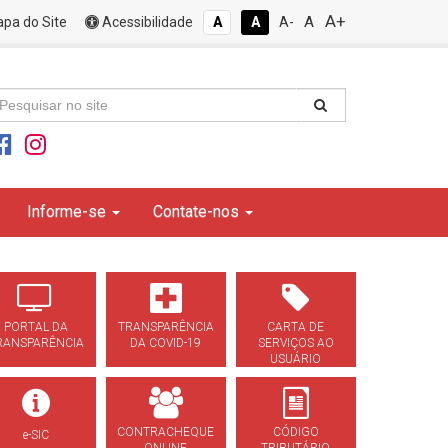
A+
A
pa do Site
Acessibilidade
A
A
A-
Informe-se
Contate-nos
PORTAL DA
TRANSPARÊNCIA
CARTA DE
RANSPARÊNCIA
DA COVID-19
SERVIÇOS AO
USUÁRIO
CONTRACHEQUE
CÓDIGO
e-SIC