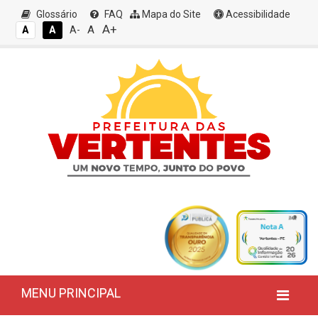
Glossário
FAQ
Mapa do Site
Acessibilidade
A+
A
A
A
A-
MENU PRINCIPAL