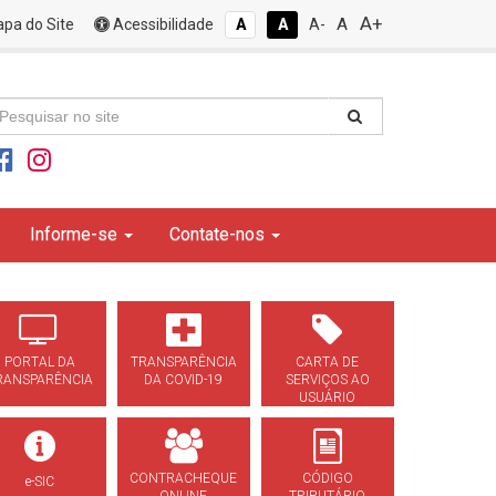
A+
A
pa do Site
Acessibilidade
A
A
A-
Informe-se
Contate-nos
PORTAL DA
TRANSPARÊNCIA
CARTA DE
RANSPARÊNCIA
DA COVID-19
SERVIÇOS AO
USUÁRIO
CONTRACHEQUE
CÓDIGO
e-SIC