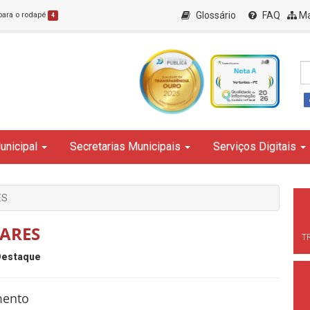
Glossário
FAQ
Ma
 para o rodapé
4
unicipal
Secretarias Municipais
Serviços Digitais
ES
LARES
T
Destaque
mento