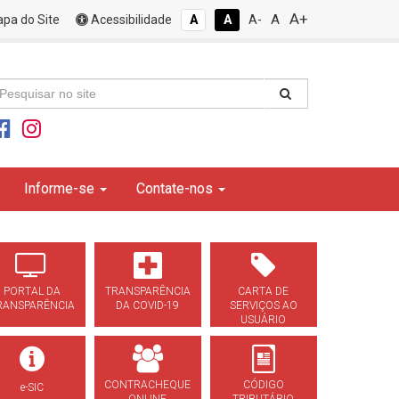
A+
A
pa do Site
Acessibilidade
A
A
A-
Informe-se
Contate-nos
PORTAL DA
TRANSPARÊNCIA
CARTA DE
RANSPARÊNCIA
DA COVID-19
SERVIÇOS AO
USUÁRIO
CONTRACHEQUE
CÓDIGO
e-SIC