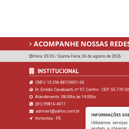
ACOMPANHE NOSSAS REDES
Hora:
05:55
/
Quinta-Feira
,
06 de agosto de 2026
INSTITUCIONAL
CNPJ: 10.296.887/0001-60
Dr. Emídio Cavalcanti, nº 97, Centro - CEP: 55.770-0
Atendimento: 08:00hs às 14:00hs
(81) 99814-4011
admvert@yahoo.com.br
INFORMAÇÕES SOB
Vertentes - PE
Utilizamos serviço
ajudam a oferecer 