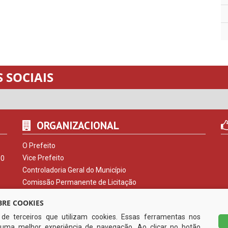
 SOCIAIS
ORGANIZACIONAL
O Prefeito
Vice Prefeito
00
Controladoria Geral do Município
Comissão Permanente de Licitação
Procuradoria do Município
RE COOKIES
Serviço de Informação ao Cidadão
s de terceiros que utilizam cookies. Essas ferramentas nos
Ouvidoria Municipal
uma melhor experiência de navegação. Ao clicar no botão