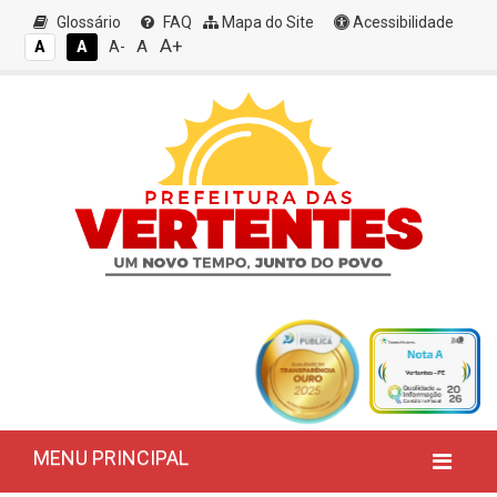
Glossário
FAQ
Mapa do Site
Acessibilidade
A+
A
A
A
A-
MENU PRINCIPAL