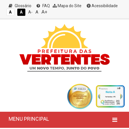
Glossário
FAQ
Mapa do Site
Acessibilidade
A+
A
A
A
A-
MENU PRINCIPAL