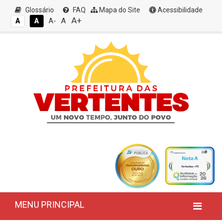
Glossário
FAQ
Mapa do Site
Acessibilidade
A+
A
A
A
A-
MENU PRINCIPAL