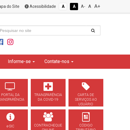
A+
A
pa do Site
Acessibilidade
A
A
A-
Informe-se
Contate-nos
PORTAL DA
TRANSPARÊNCIA
CARTA DE
RANSPARÊNCIA
DA COVID-19
SERVIÇOS AO
USUÁRIO
CONTRACHEQUE
CÓDIGO
e-SIC