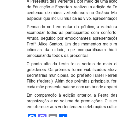
A Prefeitura das Vertentes, por meio de uma ação
de Educação e Esportes, realizou a edição da F
centenas de mães vertentenses no Ginásio Mu
especial que incluiu música ao vivo, apresentaçõ
Pensando no bem-estar do público, a estrutur
acomodar todas as participantes com conforto.
Arruda, seguido por emocionantes apresentaç
Profª Alice Santos. Um dos momentos mais m
icônicas da cidade, que compartilharam his
emocionando todos os presentes.
O ponto alto da festa foi o sorteio de mais 
geladeiras. Os prêmios foram viabilizados atr
secretarias municipais, do prefeito Israel Ferr
Filho (federal). Além dos prêmios principais, f
cada mãe presente saísse com um brinde especia
Em comparação à edição anterior, a Festa d
organização e no volume de premiações. O suc
em oferecer aos vertentenses celebrações cultura