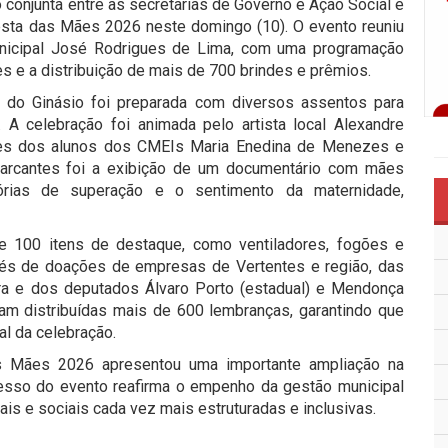
 conjunta entre as secretarias de Governo e Ação Social e
esta das Mães 2026 neste domingo (10). O evento reuniu
nicipal José Rodrigues de Lima, com uma programação
es e a distribuição de mais de 700 brindes e prêmios.
a do Ginásio foi preparada com diversos assentos para
 A celebração foi animada pelo artista local Alexandre
ões dos alunos dos CMEIs Maria Enedina de Menezes e
arcantes foi a exibição de um documentário com mães
tórias de superação e o sentimento da maternidade,
de 100 itens de destaque, como ventiladores, fogões e
avés de doações de empresas de Vertentes e região, das
eira e dos deputados Álvaro Porto (estadual) e Mendonça
oram distribuídas mais de 600 lembranças, garantindo que
l da celebração.
as Mães 2026 apresentou uma importante ampliação na
esso do evento reafirma o empenho da gestão municipal
is e sociais cada vez mais estruturadas e inclusivas.