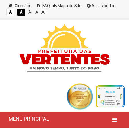
Glossário
FAQ
Mapa do Site
Acessibilidade
A+
A
A
A
A-
MENU PRINCIPAL