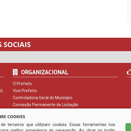
 SOCIAIS
ORGANIZACIONAL
O Prefeito
Vice Prefeito
00
Controladoria Geral do Município
Comissão Permanente de Licitação
Procuradoria do Município
RE COOKIES
Serviço de Informação ao Cidadão
s de terceiros que utilizam cookies. Essas ferramentas nos
Ouvidoria Municipal
uma melhor experiência de navegação. Ao clicar no botão