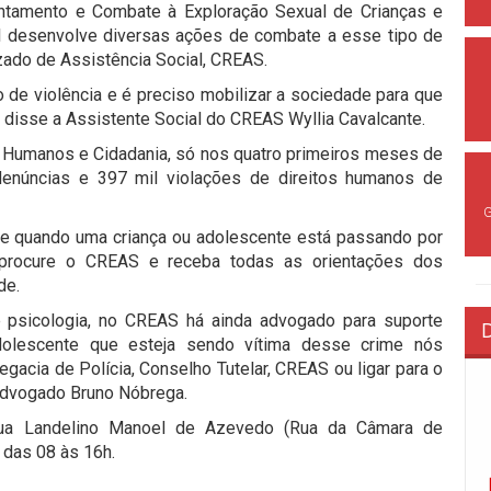
entamento e Combate à Exploração Sexual de Crianças e
l desenvolve diversas ações de combate a esse tipo de
zado de Assistência Social, CREAS.
de violência e é preciso mobilizar a sociedade para que
disse a Assistente Social do CREAS Wyllia Cavalcante.
s Humanos e Cidadania, só nos quatro primeiros meses de
 denúncias e 397 mil violações de direitos humanos de
 de quando uma criança ou adolescente está passando por
í procure o CREAS e receba todas as orientações dos
de.
e psicologia, no CREAS há ainda advogado para suporte
adolescente que esteja sendo vítima desse crime nós
gacia de Polícia, Conselho Tutelar, CREAS ou ligar para o
 advogado Bruno Nóbrega.
Rua Landelino Manoel de Azevedo (Rua da Câmara de
 das 08 às 16h.