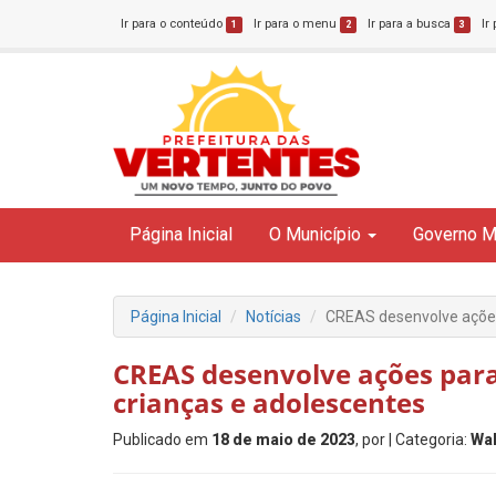
Ir para o conteúdo
Ir para o menu
Ir para a busca
Ir
1
2
3
Página Inicial
O Município
Governo M
Página Inicial
Notícias
CREAS desenvolve ações 
CREAS desenvolve ações para
crianças e adolescentes
Publicado em
18 de maio de 2023
, por
| Categoria:
Wal