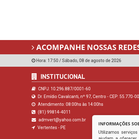
ACOMPANHE NOSSAS REDES
Hora:
17:50
/
Sábado
,
08 de agosto de 2026
INSTITUCIONAL
CNPJ: 10.296.887/0001-60
Dr. Emídio Cavalcanti, nº 97, Centro - CEP: 55.770-0
Atendimento: 08:00hs às 14:00hs
(81) 99814-4011
admvert@yahoo.com.br
INFORMAÇÕES SOB
Vertentes - PE
Utilizamos serviço
ajudam a oferecer 