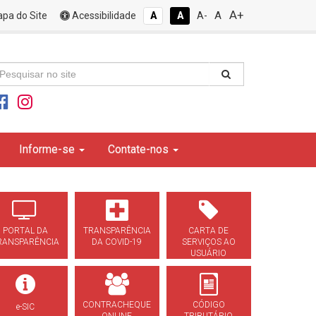
A+
A
pa do Site
Acessibilidade
A
A
A-
Informe-se
Contate-nos
PORTAL DA
TRANSPARÊNCIA
CARTA DE
RANSPARÊNCIA
DA COVID-19
SERVIÇOS AO
USUÁRIO
CONTRACHEQUE
CÓDIGO
e-SIC