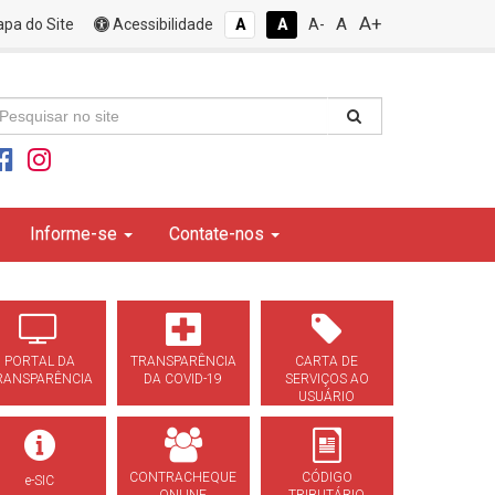
A+
A
pa do Site
Acessibilidade
A
A
A-
Informe-se
Contate-nos
PORTAL DA
TRANSPARÊNCIA
CARTA DE
RANSPARÊNCIA
DA COVID-19
SERVIÇOS AO
USUÁRIO
CONTRACHEQUE
CÓDIGO
e-SIC