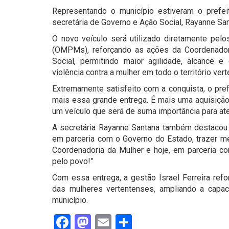
Representando o município estiveram o prefeit
secretária de Governo e Ação Social, Rayanne San
O novo veículo será utilizado diretamente pel
(OMPMs), reforçando as ações da Coordenador
Social, permitindo maior agilidade, alcance 
violência contra a mulher em todo o território ver
Extremamente satisfeito com a conquista, o pref
mais essa grande entrega. É mais uma aquisição
um veículo que será de suma importância para ate
A secretária Rayanne Santana também destacou 
em parceria com o Governo do Estado, trazer mel
Coordenadoria da Mulher e hoje, em parceria c
pelo povo!”
Com essa entrega, a gestão Israel Ferreira r
das mulheres vertentenses, ampliando a capa
município.
Facebook
Mastodon
Email
Share