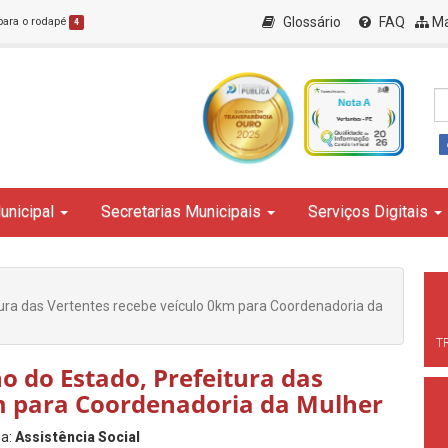
Glossário
FAQ
Ma
 para o rodapé
4
unicipal
Secretarias Municipais
Serviços Digitais
ura das Vertentes recebe veículo 0km para Coordenadoria da
T
o do Estado, Prefeitura das
m para Coordenadoria da Mulher
ia:
Assistência Social