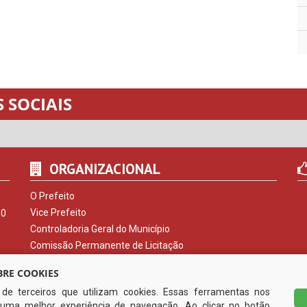
 SOCIAIS
ORGANIZACIONAL
O Prefeito
Vice Prefeito
00
Controladoria Geral do Município
Comissão Permanente de Licitação
Procuradoria do Município
RE COOKIES
Serviço de Informação ao Cidadão
s de terceiros que utilizam cookies. Essas ferramentas nos
Ouvidoria Municipal
uma melhor experiência de navegação. Ao clicar no botão