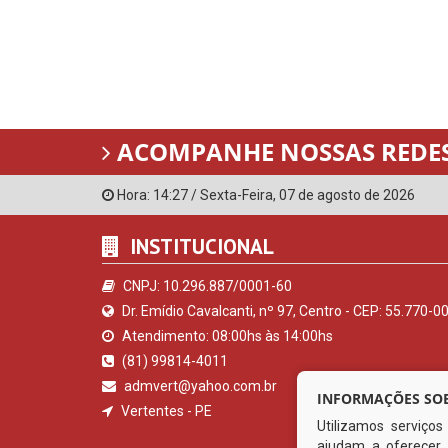
ACOMPANHE NOSSAS REDES
Hora:
14:27
/
Sexta-Feira
,
07 de agosto de 2026
INSTITUCIONAL
CNPJ: 10.296.887/0001-60
Dr. Emídio Cavalcanti, nº 97, Centro - CEP: 55.770-0
Atendimento: 08:00hs às 14:00hs
(81) 99814-4011
admvert@yahoo.com.br
INFORMAÇÕES SOB
Vertentes - PE
Utilizamos serviço
ajudam a oferecer 