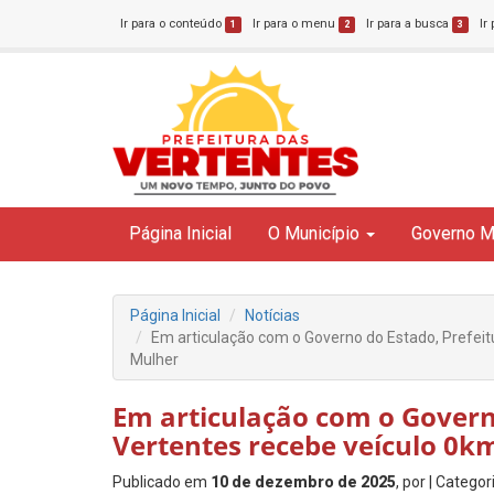
Ir para o conteúdo
Ir para o menu
Ir para a busca
Ir
1
2
3
Página Inicial
O Município
Governo M
Página Inicial
Notícias
Em articulação com o Governo do Estado, Prefeit
Mulher
Em articulação com o Govern
Vertentes recebe veículo 0k
Publicado em
10 de dezembro de 2025
, por
| Categor