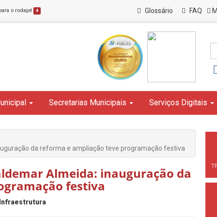
Glossário
FAQ
M
 para o rodapé
4
unicipal
Secretarias Municipais
Serviços Digitais
nauguração da reforma e ampliação teve programação festiva
T
Valdemar Almeida: inauguração da
ogramação festiva
Infraestrutura