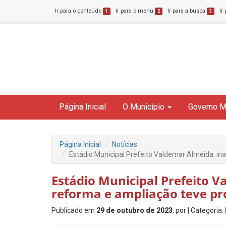
Ir para o conteúdo
Ir para o menu
Ir para a busca
Ir
1
2
3
Página Inicial
O Município
Governo M
Página Inicial
Notícias
Estádio Municipal Prefeito Valdemar Almeida: i
Estádio Municipal Prefeito 
reforma e ampliação teve pr
Publicado em
29 de outubro de 2023
, por
| Categoria: