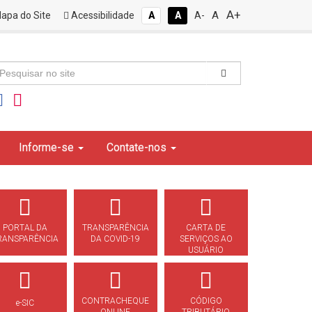
A+
A
apa do Site
Acessibilidade
A
A
A-
Informe-se
Contate-nos
PORTAL DA
TRANSPARÊNCIA
CARTA DE
RANSPARÊNCIA
DA COVID-19
SERVIÇOS AO
USUÁRIO
CONTRACHEQUE
CÓDIGO
e-SIC