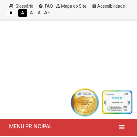
Glossário
FAQ
Mapa do Site
Acessibilidade
A+
A
A
A
A-
MENU PRINCIPAL