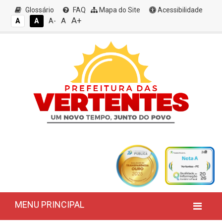
Glossário
FAQ
Mapa do Site
Acessibilidade
A+
A
A
A
A-
MENU PRINCIPAL