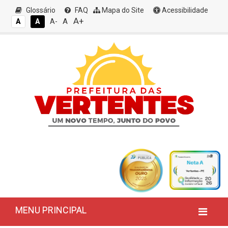
Glossário
FAQ
Mapa do Site
Acessibilidade
A+
A
A
A
A-
MENU PRINCIPAL