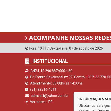
ACOMPANHE NOSSAS REDES
Hora:
10:11
/
Sexta-Feira
,
07 de agosto de 2026
INSTITUCIONAL
CNPJ: 10.296.887/0001-60
Dr. Emídio Cavalcanti, nº 97, Centro - CEP: 55.770-0
Atendimento: 08:00hs às 14:00hs
(81) 99814-4011
admvert@yahoo.com.br
INFORMAÇÕES SOB
Vertentes - PE
Utilizamos serviço
ajudam a oferecer 