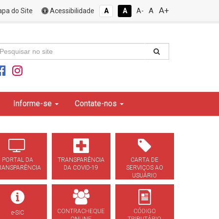
A+
A
pa do Site
Acessibilidade
A
A
A-
Informe-se
Contate-nos
PORTAL DA
TRANSPARÊNCIA
CARTA DE
RANSPARÊNCIA
DA COVID-19
SERVIÇOS AO
USUÁRIO
CONTRACHEQUE
CÓDIGO
e-SIC