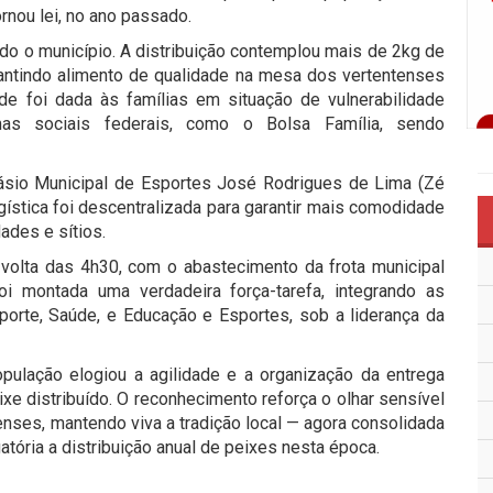
ornou lei, no ano passado.
odo o município. A distribuição contemplou mais de 2kg de
arantindo alimento de qualidade na mesa dos vertentenses
ade foi dada às famílias em situação de vulnerabilidade
mas sociais federais, como o Bolsa Família, sendo
násio Municipal de Esportes José Rodrigues de Lima (Zé
logística foi descentralizada para garantir mais comodidade
ades e sítios.
 volta das 4h30, com o abastecimento da frota municipal
oi montada uma verdadeira força-tarefa, integrando as
orte, Saúde, e Educação e Esportes, sob a liderança da
pulação elogiou a agilidade e a organização da entrega
xe distribuído. O reconhecimento reforça o olhar sensível
tenses, mantendo viva a tradição local — agora consolidada
gatória a distribuição anual de peixes nesta época.