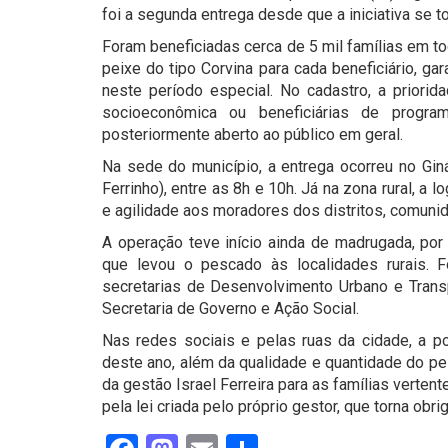
foi a segunda entrega desde que a iniciativa se t
Foram beneficiadas cerca de 5 mil famílias em t
peixe do tipo Corvina para cada beneficiário, g
neste período especial. No cadastro, a priorid
socioeconômica ou beneficiárias de progra
posteriormente aberto ao público em geral.
Na sede do município, a entrega ocorreu no Gi
Ferrinho), entre as 8h e 10h. Já na zona rural, a 
e agilidade aos moradores dos distritos, comunid
A operação teve início ainda de madrugada, por
que levou o pescado às localidades rurais. F
secretarias de Desenvolvimento Urbano e Transp
Secretaria de Governo e Ação Social.
Nas redes sociais e pelas ruas da cidade, a po
deste ano, além da qualidade e quantidade do pei
da gestão Israel Ferreira para as famílias verten
pela lei criada pelo próprio gestor, que torna obri