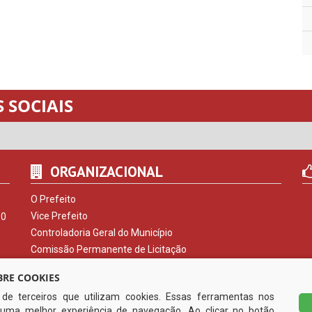
 SOCIAIS
ORGANIZACIONAL
O Prefeito
Vice Prefeito
00
Controladoria Geral do Município
Comissão Permanente de Licitação
Procuradoria do Município
RE COOKIES
Serviço de Informação ao Cidadão
s de terceiros que utilizam cookies. Essas ferramentas nos
Ouvidoria Municipal
uma melhor experiência de navegação. Ao clicar no botão