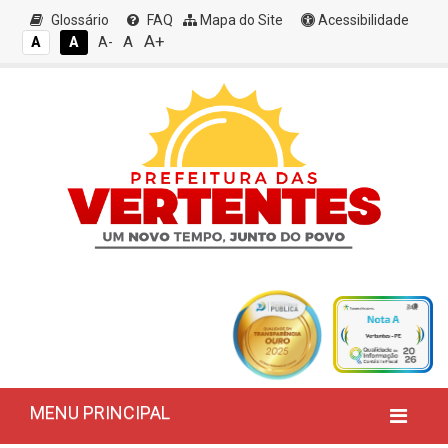
Glossário
FAQ
Mapa do Site
Acessibilidade
A+
A
A
A
A-
MENU PRINCIPAL