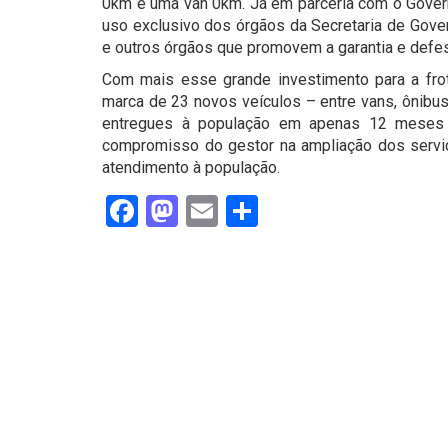
0km e uma van 0km. Já em parceria com o Govern
uso exclusivo dos órgãos da Secretaria de Gove
e outros órgãos que promovem a garantia e defes
Com mais esse grande investimento para a frota
marca de 23 novos veículos – entre vans, ônibus,
entregues à população em apenas 12 meses da
compromisso do gestor na ampliação dos serviç
atendimento à população.
Facebook
Mastodon
Email
Share