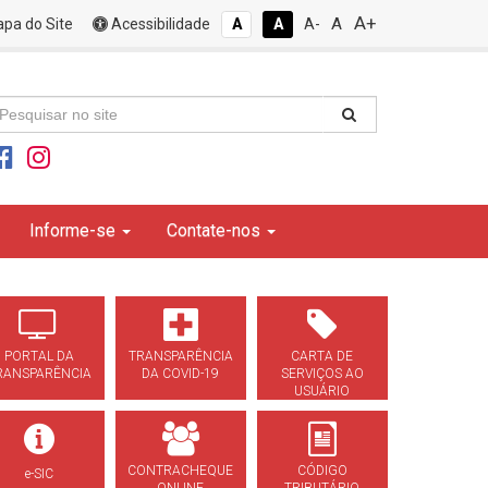
A+
A
pa do Site
Acessibilidade
A
A
A-
Informe-se
Contate-nos
PORTAL DA
TRANSPARÊNCIA
CARTA DE
RANSPARÊNCIA
DA COVID-19
SERVIÇOS AO
USUÁRIO
CONTRACHEQUE
CÓDIGO
e-SIC