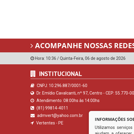
ACOMPANHE NOSSAS REDES
Hora:
10:36
/
Quinta-Feira
,
06 de agosto de 2026
INSTITUCIONAL
CNPJ: 10.296.887/0001-60
Dr. Emídio Cavalcanti, nº 97, Centro - CEP: 55.770-0
Atendimento: 08:00hs às 14:00hs
(81) 99814-4011
admvert@yahoo.com.br
INFORMAÇÕES SOB
Vertentes - PE
Utilizamos serviço
ajudam a oferecer 