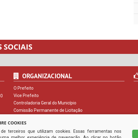
 SOCIAIS
ORGANIZACIONAL
O Prefeito
Vice Prefeito
00
Controladoria Geral do Município
Comissão Permanente de Licitação
Procuradoria do Município
RE COOKIES
Serviço de Informação ao Cidadão
s de terceiros que utilizam cookies. Essas ferramentas nos
Ouvidoria Municipal
uma melhor experiência de navegação. Ao clicar no botão