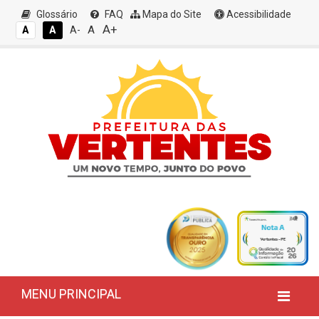
Glossário
FAQ
Mapa do Site
Acessibilidade
A+
A
A
A
A-
MENU PRINCIPAL