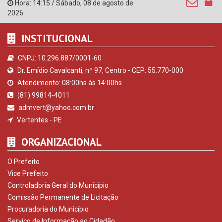
Hora:
14:15
/
Sábado
,
08 de agosto de
2026
INSTITUCIONAL
CNPJ: 10.296.887/0001-60
Dr. Emídio Cavalcanti, nº 97, Centro - CEP: 55.770-000
Atendimento: 08:00hs às 14:00hs
(81) 99814-4011
admvert@yahoo.com.br
Vertentes - PE
ORGANIZACIONAL
O Prefeito
Vice Prefeito
Controladoria Geral do Município
Comissão Permanente de Licitação
Procuradoria do Município
Serviço de Informação ao Cidadão