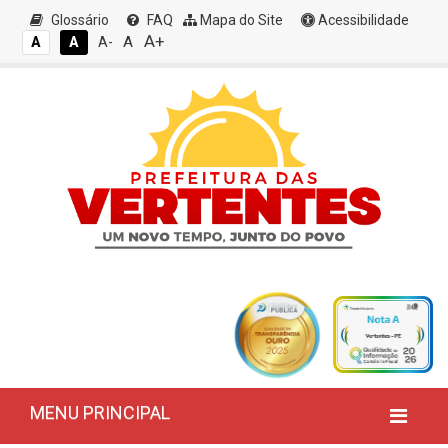
Glossário
FAQ
Mapa do Site
Acessibilidade
A+
A
A
A
A-
MENU PRINCIPAL