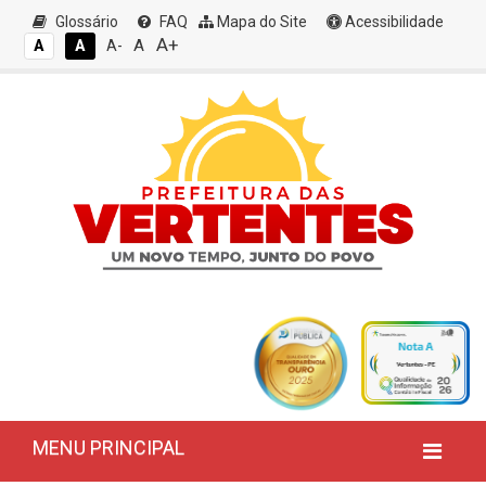
Glossário
FAQ
Mapa do Site
Acessibilidade
A+
A
A
A
A-
MENU PRINCIPAL