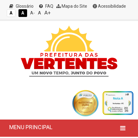
Glossário
FAQ
Mapa do Site
Acessibilidade
A+
A
A
A
A-
MENU PRINCIPAL