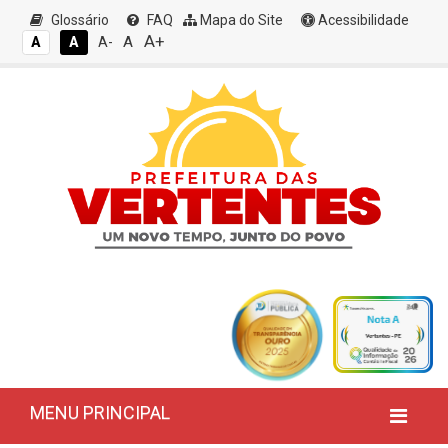
Glossário
FAQ
Mapa do Site
Acessibilidade
A+
A
A
A
A-
MENU PRINCIPAL